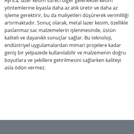
Ayrıca, lazer kesim süreci diğer geleneksel kesim
yöntemlerine kıyasla daha az atık üretir ve daha az
işleme gerektirir, bu da maliyetleri düşürerek verimliliği
artırmaktadır. Sonuç olarak, metal lazer kesim, özellikle
paslanmaz sac malzemelerin işlenmesinde, üstün
kaliteli ve dayanıklı sonuçlar sağlar. Bu teknoloji,
endüstriyel uygulamalardan mimari projelere kadar
geniş bir yelpazede kullanılabilir ve malzemenin doğru
boyutlara ve şekillere getirilmesini sağlarken kaliteyi
asla ödün vermez.
İlgi Lazer Kesim’den teklif almak için tıklayınız.